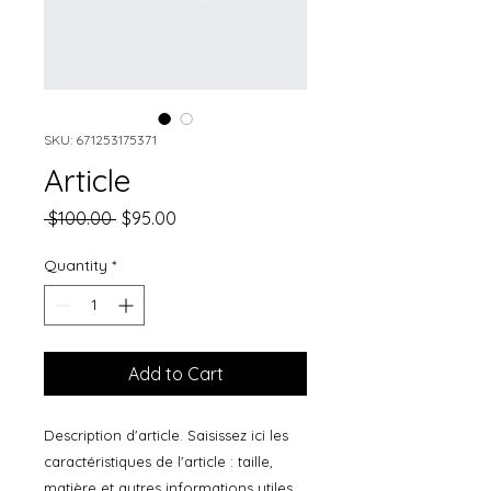
SKU: 671253175371
Article
Regular
Sale
 $100.00 
$95.00
Price
Price
Quantity
*
Add to Cart
Description d'article. Saisissez ici les 
caractéristiques de l'article : taille, 
matière et autres informations utiles.